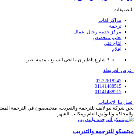
التصنيفات:
مراكز لغات
ترجمة
مركز خدمة رجال اعمال
تعليم متخصص
انتاج فنى
افلام
3 شارع الطيران - الحى السابع - مدينة نصر
اعرض الخريطة
02-22618245
01141488515
01141488515
اتصل بنا
الاتجاهات
نحن شركة نيو لايف للترجمة والتعريب، متخصصون في الترجمة المعتم
والمحاكم وللتوثيق العام ومكاتب الشهر…
ميتسكو للترجمه والتدريب