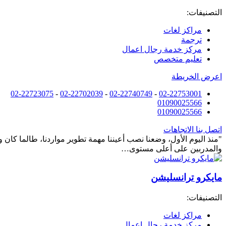
التصنيفات:
مراكز لغات
ترجمة
مركز خدمة رجال اعمال
تعليم متخصص
اعرض الخريطة
02-22723075
-
02-22702039
-
02-22740749
-
02-22753001
01090025566
01090025566
اتصل بنا
الاتجاهات
"منذ اليوم الأول، وضعنا نصب أعيننا مهمة تطوير مواردنا، طالما كان 
والمدربين على أعلى مستوى…
مايكرو ترانسليشن
التصنيفات:
مراكز لغات
مركز خدمة رجال اعمال