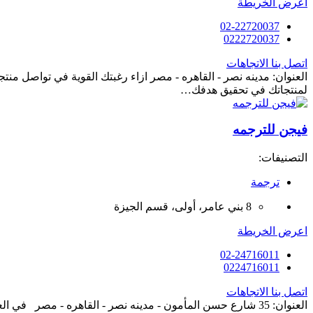
اعرض الخريطة
02-22720037
0222720037
اتصل بنا
الاتجاهات
العنوان: مدينه نصر - القاهره - مصر ازاء رغبتك القوية في تواصل م
لمنتجاتك في تحقيق هدفك…
فيجن للترجمه
التصنيفات:
ترجمة
8 بني عامر، أولى، قسم الجيزة
اعرض الخريطة
02-24716011
0224716011
اتصل بنا
الاتجاهات
العنوان: 35 شارع حسن المأمون - مدينه نصر - القاهره - مصر ف