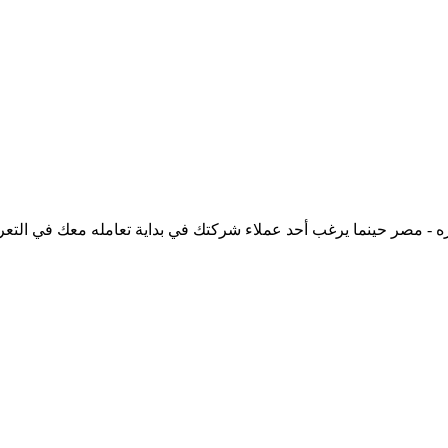
 - الدور 2 - مكتب 206 - مدينه نصر - القاهره - مصر حينما يرغب أحد عملاء شركتك في بداية تع