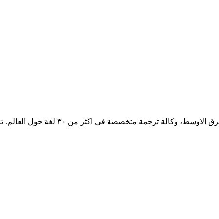
مكتب ترجمة معتمد مدينة نصر احدي اكبر مؤسسات الت