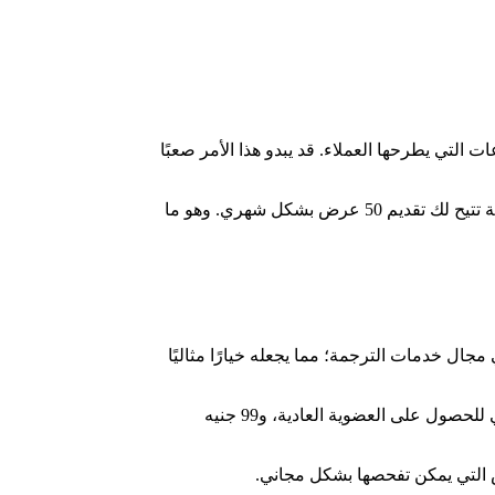
مترجمًا من فئة "Guru"، وتتمكن من العمل على المشروعات التي يطرحها العملاء. قد يبدو هذا الأمر صعبًا
يحتوي الموقع على مستويات مختلفة من العضوية. فالعضوية المجانية تسمح لك بإرسال 10 عروض فقط شهريًا. أما العضويات المدفوعة تتيح لك تقديم 50 عرض بشكل شهري. وهو ما
جال خدمات الترجمة؛ مما يجعله خيارًا مثاليًا
يوفر موقع ProZ العمل بنظام الدوام أو الفريلانس. لكنه على الجانب الآخر، ليس مجانيًا بشكل كامل. ستحتاج إلى دفع 69 جنيه استرليني للحصول على العضوية العادية، و99 جنيه
 التي يمكن تفحصها بشكل مجاني.