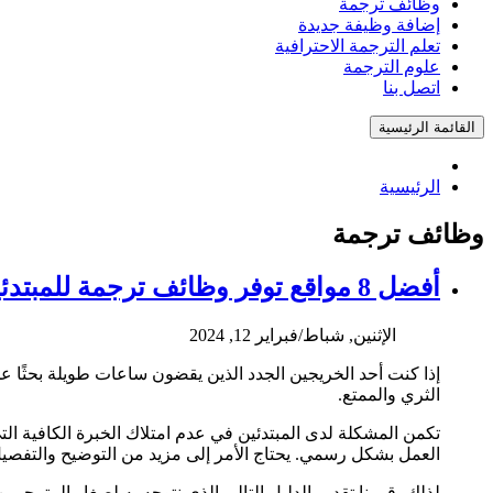
وظائف ترجمة
إضافة وظيفة جديدة
تعلم الترجمة الاحترافية
علوم الترجمة
اتصل بنا
القائمة الرئيسية
الرئيسية
وظائف ترجمة
أفضل 8 مواقع توفر وظائف ترجمة للمبتدئين وكيفية العمل من خلالها
الإثنين, شباط/فبراير 12, 2024
إذا كنت أحد الخريجين الجدد الذين يقضون ساعات طويلة بحثًا ع
الثري والممتع.
تكمن المشكلة لدى المبتدئين في عدم امتلاك الخبرة الكافية ا
العمل بشكل رسمي. يحتاج الأمر إلى مزيد من التوضيح والتفصيل
لذلك، قررنا تقديم الدليل التالي الذي نتوجه به لصغار المترج