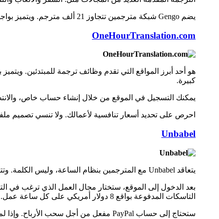
يضم Gengo شبكة مترجمين تتجاوز 21 ألف مترجم. ويتميز بواجهة سهلة الاستخدام، ونظام عمل مريح. لكنه على الجانب الآخر، يقدم أسعار زهيدة مقابل الترجمات المطلوبة.
OneHourTranslation.com
هو أحد أبرز المواقع التي تقدم وظائف ترجمة للمبتدئين. ويتمي
كبيرة.
يمكنك التسجيل في الموقع من خلال إنشاء حساب خاص، والانتظار
احرص على تحديد أسعار تنافسية لأعمالك. ولا تنسي تصميم ملفك الشخصي بصورة جذابة ت
Unbabel
يتعاقد Unbabel مع المترجمين بنظام الساعة، وليس الكلمة. وتتراوح الأسعار فيه بين فئات منخفضة للغاية، وفئات مرتفعة جدًا.
بعد الدخول إلى الموقع، ستختار مجال العمل الذي ترغب في الت
التاسكات المدفوعة بواقع 8 دولار أمريكي على كل ساعة عمل.
ستحتاج إلى حساب PayPal مفعل من أجل سحب الأرباح. وإذا لم يتوفر هذا النظام في دولتك، يمكنك الاشتراك في بايونير.