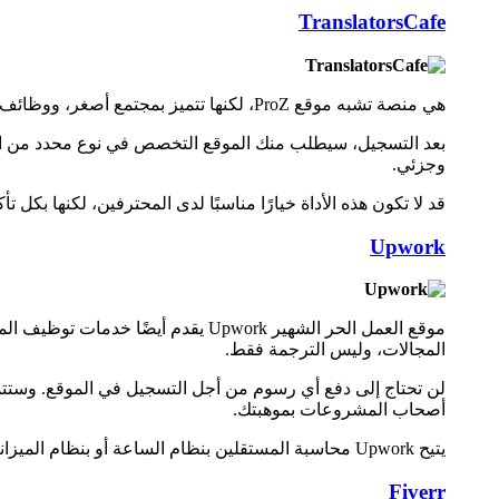
TranslatorsCafe
هي منصة تشبه موقع ProZ، لكنها تتميز بمجتمع أصغر، ووظائف أقل. يمكنك التسجيل في هذا الموقع بشكل مجاني. وسيتم اخطارك بالوظائف الجديدة عبر البريد الإلكتروني.
بعد التسجيل، سيطلب منك الموقع التخصص في نوع محدد من الت
وجزئي.
قد لا تكون هذه الأداة خيارًا مناسبًا لدى المحترفين، لكنها بكل 
Upwork
موقع العمل الحر الشهير Upwork يقد
المجالات، وليس الترجمة فقط.
لن تحتاج إلى دفع أي رسوم من أجل التسجيل في الموقع. وستتمك
أصحاب المشروعات بموهبتك.
يتيح Upwork محاسبة المستقلين بنظام الساعة أو بنظام الميزانية الثابتة.
Fiverr